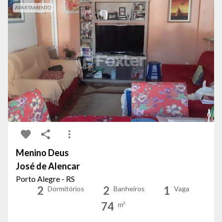
APARTAMENTO
Menino Deus
José de Alencar
Porto Alegre - RS
2
2
1
Dormitórios
Banheiros
Vaga
74
m²