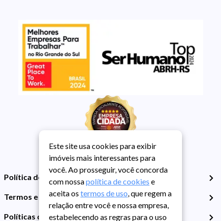
Este site usa cookies para exibir
imóveis mais interessantes para
você. Ao prosseguir, você concorda
Política de Privacidade
com nossa
política de cookies
e
aceita os
termos de uso
, que regem a
Termos e Condições de Uso
relação entre você e nossa empresa,
Políticas de Cookies
estabelecendo as regras para o uso