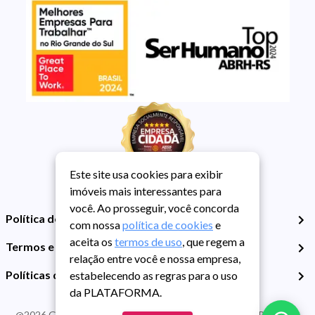
Este site usa cookies para exibir
imóveis mais interessantes para
você. Ao prosseguir, você concorda
Política de Privacidade
com nossa
política de cookies
e
aceita os
termos de uso
, que regem a
Termos e Condições de Uso
relação entre você e nossa empresa,
Políticas de Cookies
estabelecendo as regras para o uso
da PLATAFORMA.
@
2026
Guarida Imóvel. Todos os direitos reservados. CRECI RS -