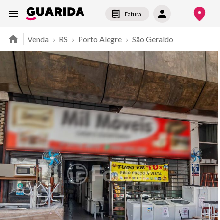
Fatura
Venda
›
RS
›
Porto Alegre
›
São Geraldo