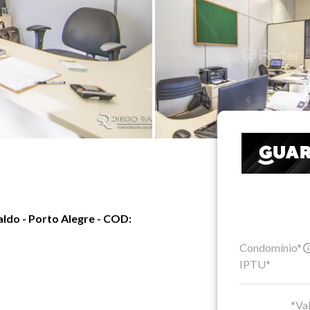
aldo - Porto Alegre - COD:
Condomínio*
IPTU*
*Val