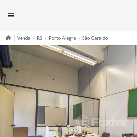
Venda
›
RS
›
Porto Alegre
›
São Geraldo