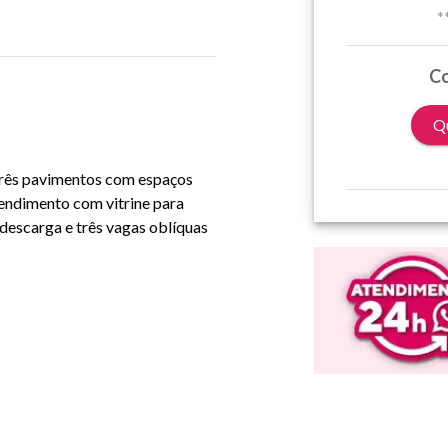
*
Co
Qu
 Três pavimentos com espaços
tendimento com vitrine para
 descarga e três vagas oblíquas