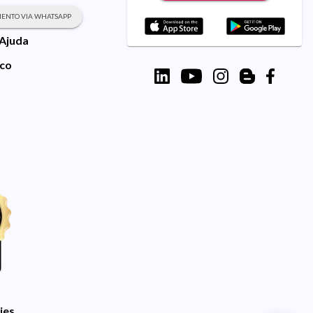
ENTO VIA WHATSAPP
 Ajuda
sco
ies