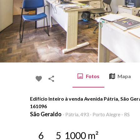
Fotos
Mapa
Edifício Inteiro à venda Avenida Pátria, São Ger
161096
São Geraldo
-
Pátria, 493 - Porto Alegre - RS
6
5
1000
m²