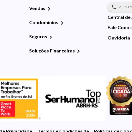
ATENDIM
Vendas
Central de
Condomínios
Fale Cono
Seguros
Ouvidoria
Soluções Financeiras
 de Privacidade
Termos e Condições de Uso
Políticas de Cook