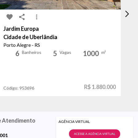
Jardim Europa
Me
Cidade de Uberlândia
Co
Porto Alegre - RS
Po
6
5
1000
Banheiros
Vagas
m²
R$ 1.880.000
Código:
953696
Có
e Atendimento
AGÊNCIA VIRTUAL
ACESSE A AGÊNCIA VIRTUAL
9001