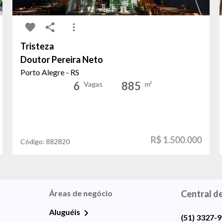
Tristeza
Doutor Pereira Neto
Porto Alegre - RS
6
885
Vagas
m²
R$ 1.500.000
Código:
882820
Áreas de negócio
Central d
Aluguéis
(51) 3327-