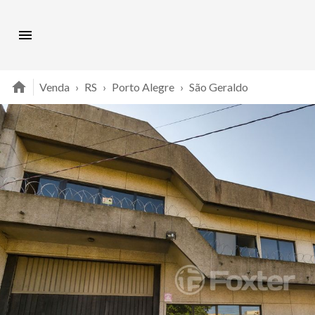
Venda
›
RS
›
Porto Alegre
›
São Geraldo