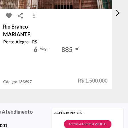
Rio Branco
Vi
MARIANTE
Pa
Porto Alegre - RS
Po
6
885
Vagas
m²
R$ 1.500.000
Código:
133697
Có
e Atendimento
AGÊNCIA VIRTUAL
ACESSE A AGÊNCIA VIRTUAL
9001