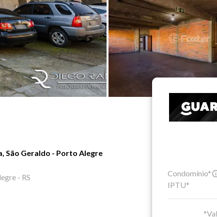
a, São Geraldo - Porto Alegre
Condomínio*
legre - RS
IPTU*
*Val