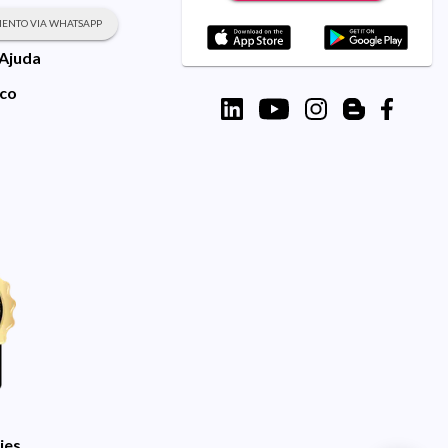
ENTO VIA WHATSAPP
 Ajuda
sco
ies