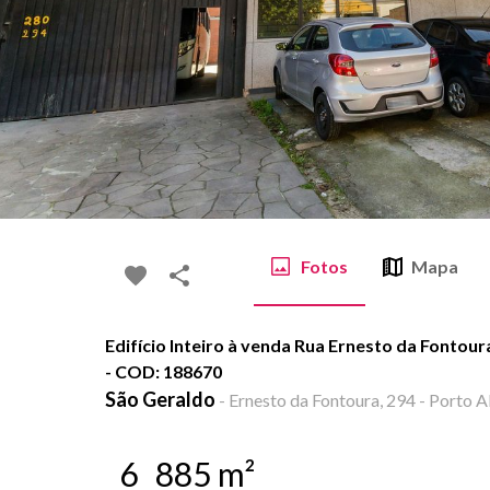
Fotos
Mapa
Edifício Inteiro à venda Rua Ernesto da Fontour
- COD: 188670
São Geraldo
-
Ernesto da Fontoura, 294 - Porto A
6
885
m²