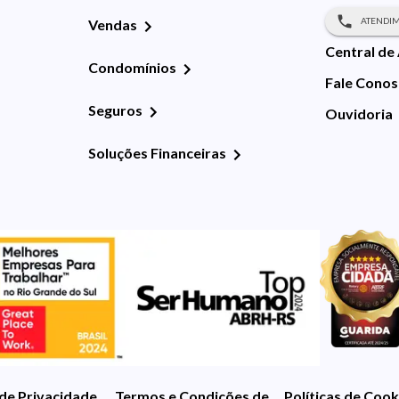
ATENDIM
Vendas
Central de
Condomínios
Fale Cono
Seguros
Ouvidoria
Soluções Financeiras
 de Privacidade
Termos e Condições de Uso
Políticas de Cook