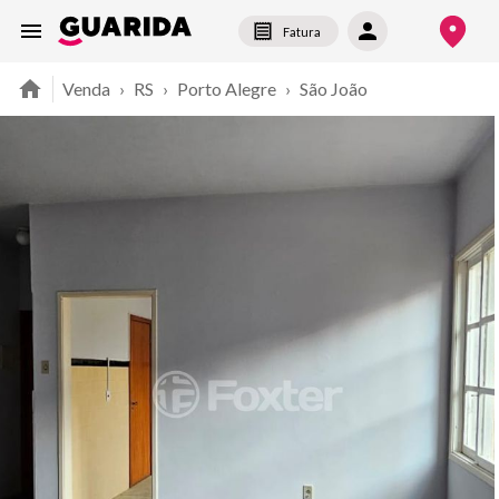
Fatura
Venda
›
RS
›
Porto Alegre
›
São João