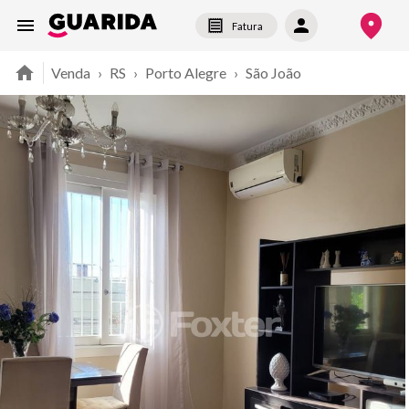
Fatura
Venda
›
RS
›
Porto Alegre
›
São João