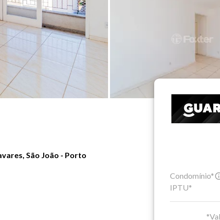
vares, São João - Porto
Condomínio*
IPTU*
*Val