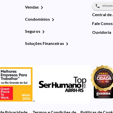
ATENDIM
Vendas
Central de
Condomínios
Fale Cono
Seguros
Ouvidoria
Soluções Financeiras
 de Privacidade
Termos e Condições de Uso
Políticas de Cook