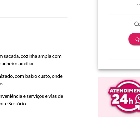
*
Co
Qu
m sacada, cozinha ampla com
nheiro auxiliar.
zado, com baixo custo, onde
as.
veniência e serviços e vias de
t e Sertório.