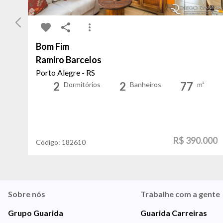
Bom Fim
Ramiro Barcelos
Porto Alegre - RS
2
2
77
Dormitórios
Banheiros
m²
R$ 390.000
Código:
182610
Sobre nós
Trabalhe com a gente
Grupo Guarida
Guarida Carreiras