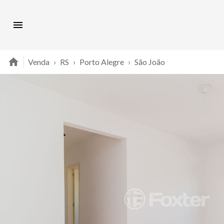
Venda
›
RS
›
Porto Alegre
›
São João