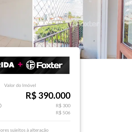
Valor do Imóvel
R$ 390.000
R$ 300
R$ 506
ores sujeitos à alteração