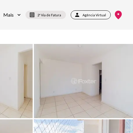
Mais
2ª Via de Fatura
Agência Virtual