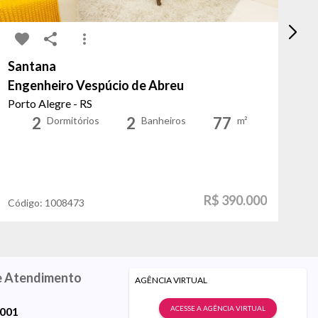
Santana
Ce
Engenheiro Vespúcio de Abreu
Co
Porto Alegre - RS
Po
2
2
77
Dormitórios
Banheiros
m²
R$ 390.000
Código:
1008473
Có
e Atendimento
AGÊNCIA VIRTUAL
ACESSE A AGÊNCIA VIRTUAL
9001