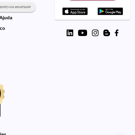
ENTO VIA WHATSAPP
 Ajuda
sco
ies