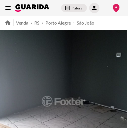
Fatura
Venda
›
RS
›
Porto Alegre
›
São João