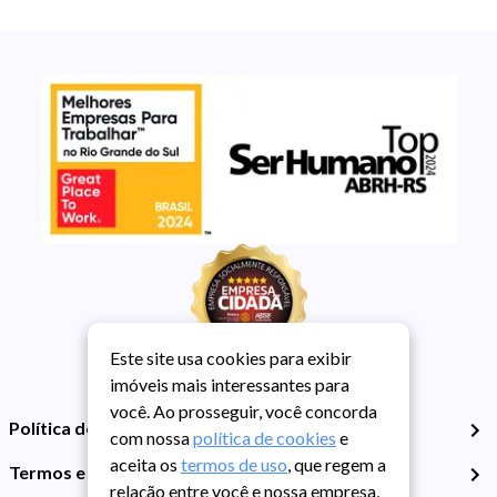
Este site usa cookies para exibir
imóveis mais interessantes para
você. Ao prosseguir, você concorda
Política de Privacidade
com nossa
política de cookies
e
aceita os
termos de uso
, que regem a
Termos e Condições de Uso
relação entre você e nossa empresa,