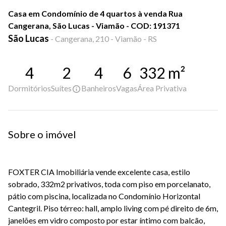
Casa em Condomínio de 4 quartos à venda Rua
Cangerana, São Lucas - Viamão - COD: 191371
São Lucas
-
Cangerana, 210 - Viamão - RS
4
2
4
6
332
m²
Dormitórios
Suítes
Banheiros
Vagas
Área Privativa
Sobre o imóvel
FOXTER CIA Imobiliária vende excelente casa, estilo
sobrado, 332m2 privativos, toda com piso em porcelanato,
pátio com piscina, localizada no Condomínio Horizontal
Cantegril. Piso térreo: hall, amplo living com pé direito de 6m,
janelões em vidro composto por estar íntimo com balcão,