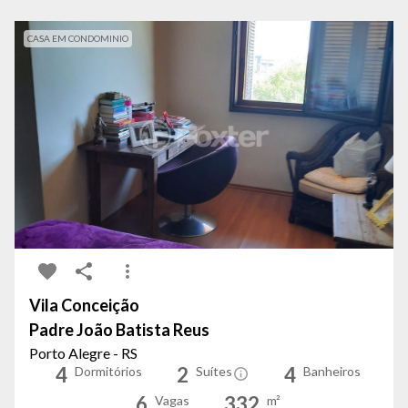
CASA EM CONDOMINIO
Vila Conceição
Padre João Batista Reus
Porto Alegre - RS
4
2
4
Dormitórios
Suítes
Banheiros
6
332
Vagas
m²