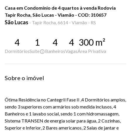
Casa em Condomínio de 4 quartos à venda Rodovia
Tapir Rocha, São Lucas - Viamão - COD: 310657
São Lucas
-
Tapir Rocha, 6614 - Viamão - RS
4
1
4
4
300
m²
Dormitórios
Suíte
Banheiros
Vagas
Área Privativa
Sobre o imóvel
Ótima Residência no Cantegril Fase II ,4 Dormitórios amplos,
sendo 3 superiores com armários sob medida inclusos, 4
Banheiros e 1 lavabo social, sendo 1 com hidromassagem,
Sistema TRANSEN de energia solar para água, 2 Cozinhas,
Superior e Inferior, 2 Bares americanos, 2 Salas de jantar e