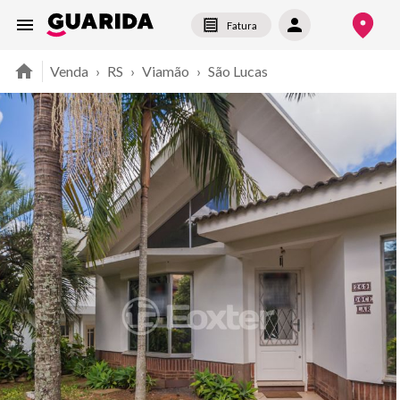
Fatura
Venda
›
RS
›
Viamão
›
São Lucas