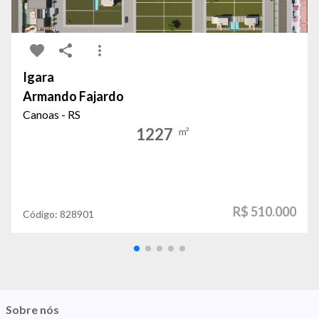
Igara
Armando Fajardo
Canoas - RS
1227
m²
R$ 510.000
Código:
828901
Sobre nós