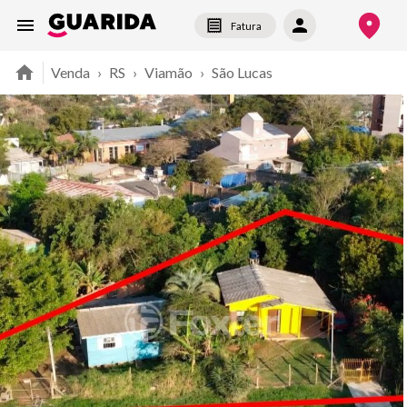
Fatura
Venda
›
RS
›
Viamão
›
São Lucas