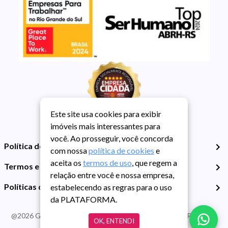
Este site usa cookies para exibir
imóveis mais interessantes para
você. Ao prosseguir, você concorda
Política de Privacidade
com nossa
política de cookies
e
aceita os
termos de uso
, que regem a
Termos e Condições de Uso
relação entre você e nossa empresa,
Políticas de Cookies
estabelecendo as regras para o uso
da PLATAFORMA.
@
2026
Guarida Imóvel. Todos os direitos reservados. CRECI RS -
OK, ENTENDI
413J | CNPJ Guarida: 89.398.606/0001-30