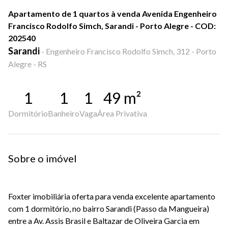
Apartamento de 1 quartos à venda Avenida Engenheiro
Francisco Rodolfo Simch, Sarandi - Porto Alegre - COD:
202540
Sarandi
-
Engenheiro Francisco Rodolfo Simch, 312 - Porto
Alegre - RS
1
1
1
49
m²
Dormitório
Banheiro
Vaga
Área Privativa
Sobre o imóvel
Foxter imobiliária oferta para venda excelente apartamento
com 1 dormitório, no bairro Sarandi (Passo da Mangueira)
entre a Av. Assis Brasil e Baltazar de Oliveira Garcia em