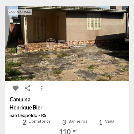
CASA SOBRADO
Campina
Henrique Bier
São Leopoldo - RS
2
3
1
Dormitórios
Banheiros
Vaga
110
m²