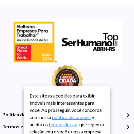
Este site usa cookies para exibir
imóveis mais interessantes para
você. Ao prosseguir, você concorda
Política de Privacidade
com nossa
política de cookies
e
aceita os
termos de uso
, que regem a
Termos e Condições de Uso
relação entre você e nossa empresa,