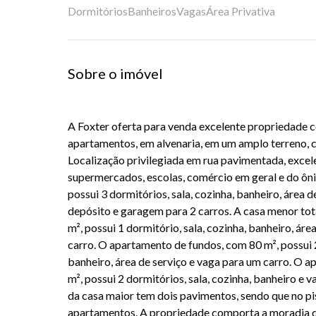
Dormitórios
Banheiros
Vagas
Área Privativa
Sobre o imóvel
A Foxter oferta para venda excelente propriedade co
apartamentos, em alvenaria, em um amplo terreno,
Localização privilegiada em rua pavimentada, excel
supermercados, escolas, comércio em geral e do ôni
possui 3 dormitórios, sala, cozinha, banheiro, área d
depósito e garagem para 2 carros. A casa menor to
m², possui 1 dormitório, sala, cozinha, banheiro, áre
carro. O apartamento de fundos, com 80 m², possui 2
banheiro, área de serviço e vaga para um carro. O 
m², possui 2 dormitórios, sala, cozinha, banheiro e 
da casa maior tem dois pavimentos, sendo que no pi
apartamentos. A propriedade comporta a moradia de