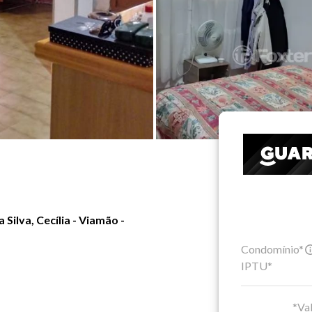
Silva, Cecília - Viamão -
Condomínio*
IPTU*
*Val