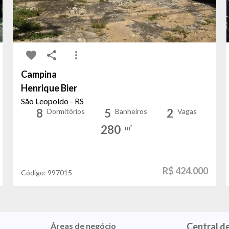
Campina
Henrique Bier
São Leopoldo - RS
8
5
2
Dormitórios
Banheiros
Vagas
280
m²
R$ 424.000
Código:
997015
Áreas de negócio
Central d