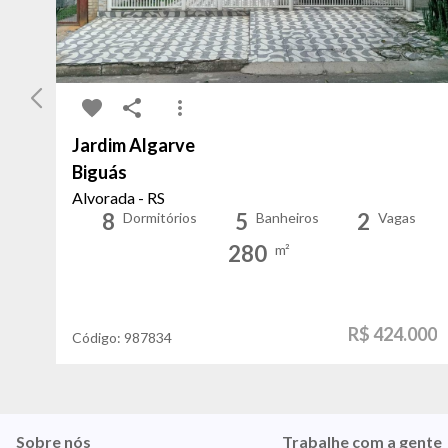
Jardim Algarve
Biguás
Alvorada - RS
8
5
2
Dormitórios
Banheiros
Vagas
280
m²
R$ 424.000
Código:
987834
Sobre nós
Trabalhe com a gente