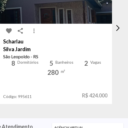
Scharlau
Do
Silva Jardim
Wa
São Leopoldo - RS
Gr
8
5
2
Dormitórios
Banheiros
Vagas
280
m²
R$ 424.000
Código:
995611
Có
e Atendimento
AGÊNCIA VIRTUAL