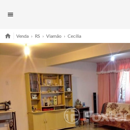
Venda
›
RS
›
Viamão
›
Cecília