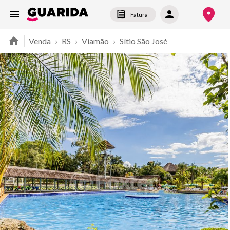
Fatura
Venda
›
RS
›
Viamão
›
Sítio São José