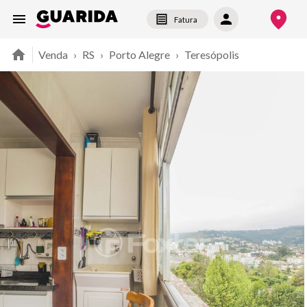
Fatura
Venda
›
RS
›
Porto Alegre
›
Teresópolis