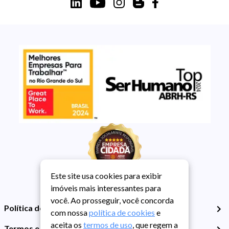
Este site usa cookies para exibir
imóveis mais interessantes para
você. Ao prosseguir, você concorda
Política de Privacidade
com nossa
política de cookies
e
aceita os
termos de uso
, que regem a
Termos e Condições de Uso