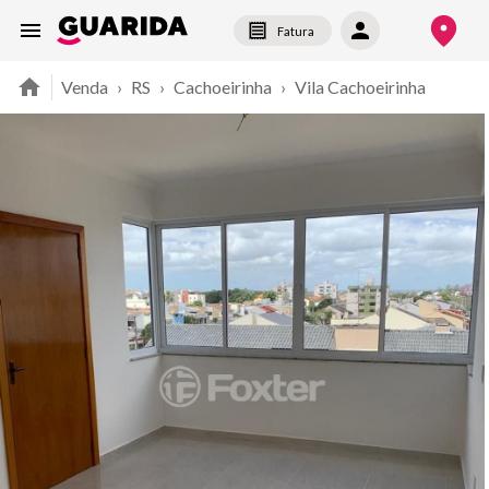
Fatura
Venda
›
RS
›
Cachoeirinha
›
Vila Cachoeirinha