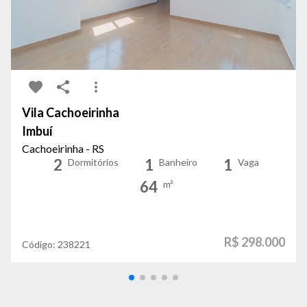
Vila Cachoeirinha
Imbuí
Cachoeirinha - RS
2
1
1
Dormitórios
Banheiro
Vaga
64
m²
R$ 298.000
Código:
238221