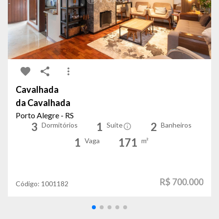
Cavalhada
da Cavalhada
Porto Alegre - RS
3
1
2
Dormitórios
Suíte
Banheiros
1
171
Vaga
m²
R$ 700.000
Código:
1001182