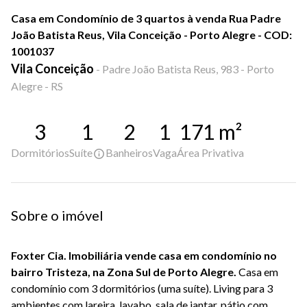
Casa em Condomínio de 3 quartos à venda Rua Padre
João Batista Reus, Vila Conceição - Porto Alegre - COD:
1001037
Vila Conceição
-
Padre João Batista Reus, 983 - Porto
Alegre - RS
3
1
2
1
171
m²
Dormitórios
Suíte
Banheiros
Vaga
Área Privativa
Sobre o imóvel
Foxter Cia. Imobiliária vende casa em condomínio no
bairro Tristeza, na Zona Sul de Porto Alegre.
Casa em
condomínio com 3 dormitórios (uma suíte). Living para 3
ambientes com lareira, lavabo, sala de jantar, pátio com