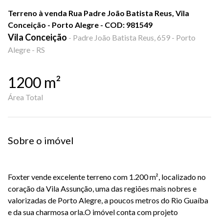
Terreno à venda Rua Padre João Batista Reus, Vila
Conceição - Porto Alegre - COD: 981549
Vila Conceição
-
Padre João Batista Reus, 659 - Porto
Alegre - RS
1200
m²
Área Total
Sobre o imóvel
Foxter vende excelente terreno com
1.200 m²
, localizado no
coração da
Vila Assunção
, uma das regiões mais nobres e
valorizadas de
Porto Alegre
, a poucos metros do
Rio Guaíba
e da sua charmosa orla.O imóvel conta com
projeto