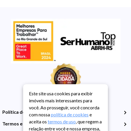
Este site usa cookies para exibir
imóveis mais interessantes para
você. Ao prosseguir, você concorda
Política de Privacidade
com nossa
política de cookies
e
aceita os
termos de uso
, que regem a
Termos e Condições de Uso
relação entre você e nossa empresa,