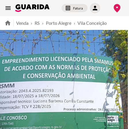
Fatura
Venda
›
RS
›
Porto Alegre
›
Vila Conceição