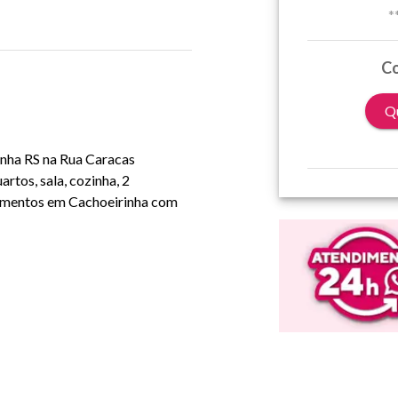
*
Co
Qu
inha RS na Rua Caracas
tos, sala, cozinha, 2
tamentos em Cachoeirinha com