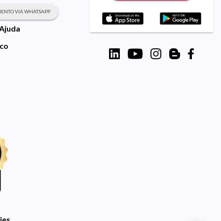
ENTO VIA WHATSAPP
 Ajuda
sco
ies