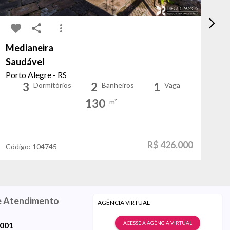
Medianeira
Hí
Saudável
Do
Porto Alegre - RS
Po
3
2
1
Dormitórios
Banheiros
Vaga
130
m²
R$ 426.000
Código:
104745
Có
e Atendimento
AGÊNCIA VIRTUAL
ACESSE A AGÊNCIA VIRTUAL
9001