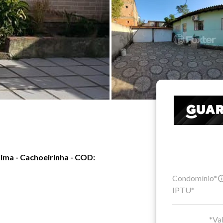
tima - Cachoeirinha - COD:
Condomínio*
IPTU*
*Val