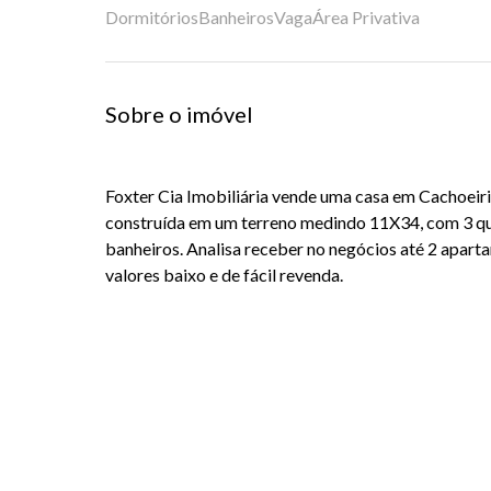
Dormitórios
Banheiros
Vaga
Área Privativa
Sobre o imóvel
Foxter Cia Imobiliária vende uma casa em Cachoeir
construída em um terreno medindo 11X34, com 3 quar
banheiros. Analisa receber no negócios até 2 apar
valores baixo e de fácil revenda.