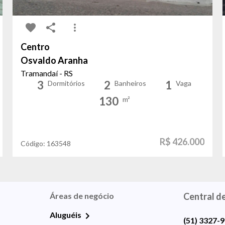
Centro
Osvaldo Aranha
Tramandaí - RS
3
2
1
Dormitórios
Banheiros
Vaga
130
m²
R$ 426.000
Código:
163548
Áreas de negócio
Central d
Aluguéis
(51) 3327-