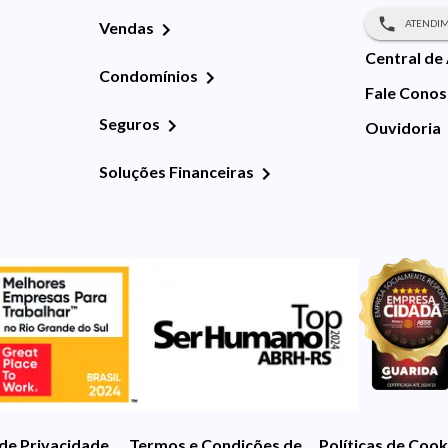
ATENDIM
Vendas
Central de
Condomínios
Fale Cono
Seguros
Ouvidoria
Soluções Financeiras
 de Privacidade
Termos e Condições de Uso
Políticas de Cook