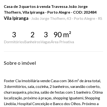
Casa de 3 quartos à venda Travessa João Jorge
Thofhern, Vila Ipiranga - Porto Alegre - COD: 202484
Vila Ipiranga
-
João Jorge Thofhern, 43 - Porto Alegre - RS
3
2
3
90
m²
Dormitórios
Banheiros
Vagas
Área Privativa
Sobre o imóvel
Foxter Cia Imobiliária vende Casa com 366 m² de área total,
3 dormitórios, sala, cozinha, 2 banheiros, varandão coberto,
churrasqueira, piscina, salão de festas com 1 banheiro. Ótima
localização, próximo à praças, shopping Iguatemi, Shopping
Lindóia, Hospital Conceição e Banco dos Olhos. Próximo a