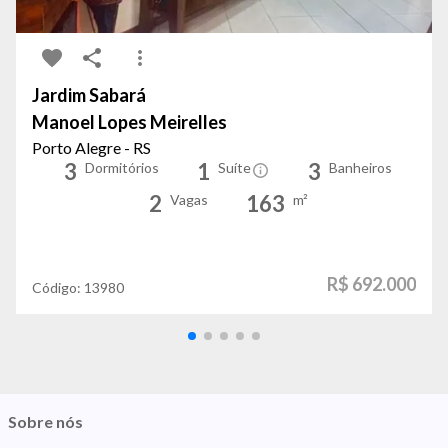
Jardim Sabará
Manoel Lopes Meirelles
Porto Alegre - RS
3
1
3
Dormitórios
Suíte
Banheiros
2
163
Vagas
m²
R$ 692.000
Código:
13980
Sobre nós