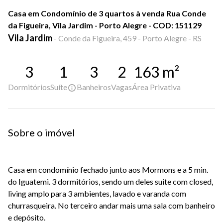
Casa em Condomínio de 3 quartos à venda Rua Conde
da Figueira, Vila Jardim - Porto Alegre - COD: 151129
Vila Jardim
-
Conde da Figueira, 459 - Porto Alegre - RS
3
1
3
2
163
m²
Dormitórios
Suíte
Banheiros
Vagas
Área Privativa
Sobre o imóvel
Casa em condomínio fechado junto aos Mormons e a 5 min.
do Iguatemi. 3 dormitórios, sendo um deles suite com closed,
living amplo para 3 ambientes, lavado e varanda com
churrasqueira. No terceiro andar mais uma sala com banheiro
e depósito.