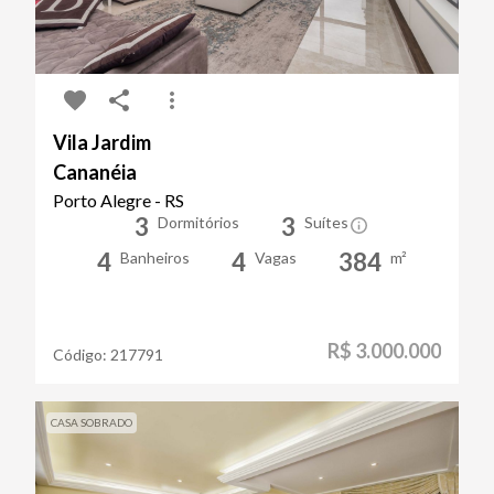
Vila Jardim
Cananéia
Porto Alegre - RS
3
3
Dormitórios
Suítes
4
4
384
Banheiros
Vagas
m²
R$ 3.000.000
Código:
217791
CASA SOBRADO