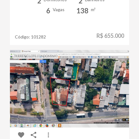
2
2
6
138
Vagas
m²
R$ 655.000
Código:
101282
TERRENO LOTE CONDOMINIO