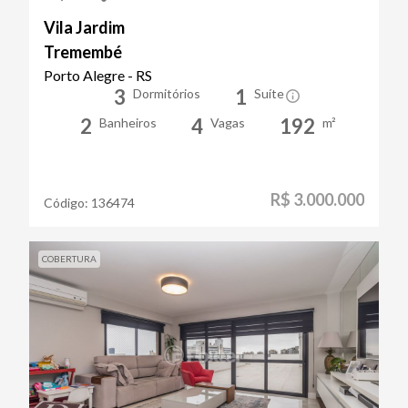
Vila Jardim
Tremembé
Porto Alegre - RS
3
1
Dormitórios
Suíte
2
4
192
Banheiros
Vagas
m²
R$ 3.000.000
Código:
136474
COBERTURA