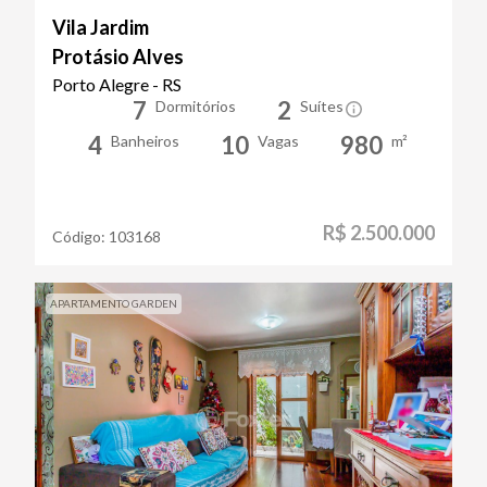
Vila Jardim
Protásio Alves
Porto Alegre - RS
7
2
Dormitórios
Suítes
4
10
980
Banheiros
Vagas
m²
R$ 2.500.000
Código:
103168
APARTAMENTO GARDEN