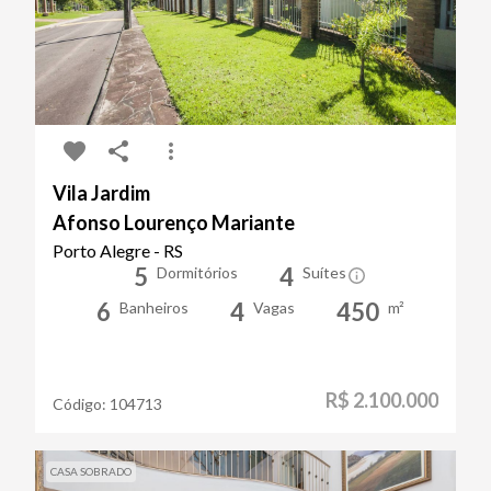
Vila Jardim
Afonso Lourenço Mariante
Porto Alegre - RS
5
4
Dormitórios
Suítes
6
4
450
Banheiros
Vagas
m²
R$ 2.100.000
Código:
104713
CASA SOBRADO