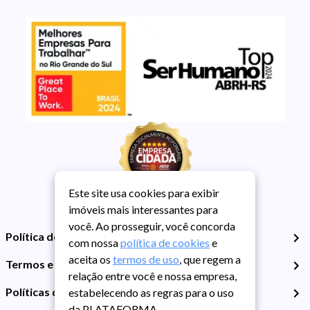
Este site usa cookies para exibir
imóveis mais interessantes para
você. Ao prosseguir, você concorda
Política de Privacidade
com nossa
política de cookies
e
aceita os
termos de uso
, que regem a
Termos e Condições de Uso
relação entre você e nossa empresa,
Políticas de Cookies
estabelecendo as regras para o uso
da PLATAFORMA.