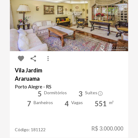
Vila Jardim
Araruama
Porto Alegre - RS
5
3
Dormitórios
Suítes
7
4
551
Banheiros
Vagas
m²
R$ 3.000.000
Código:
181122