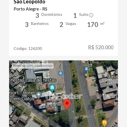
São Leopoldo
Porto Alegre - RS
3
1
Dormitórios
Suíte
3
2
170
Banheiros
Vagas
m²
R$ 520.000
Código:
126200
TERRENO LOTE CONDOMINIO