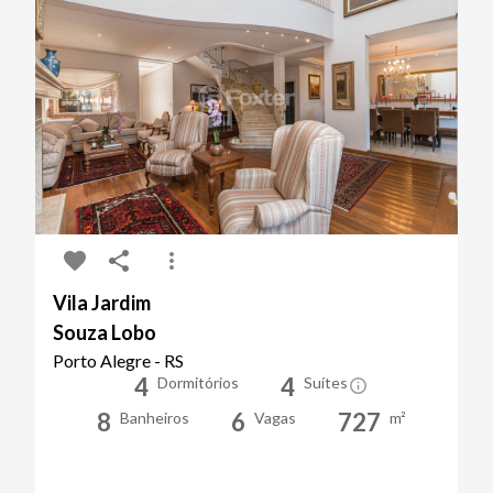
Vila Jardim
Souza Lobo
Porto Alegre - RS
4
4
Dormitórios
Suítes
8
6
727
Banheiros
Vagas
m²