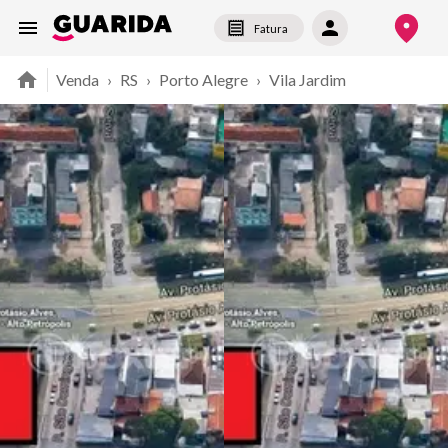
Fatura
Venda
›
RS
›
Porto Alegre
›
Vila Jardim