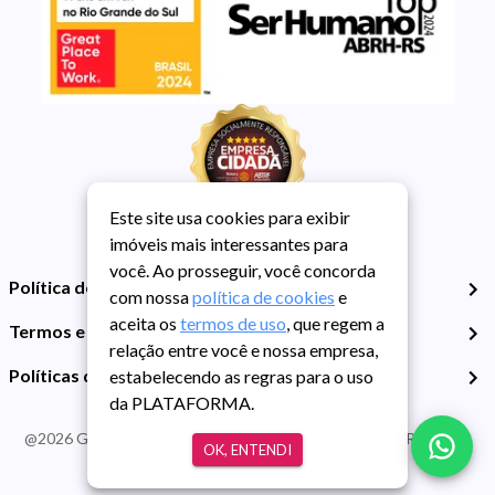
Este site usa cookies para exibir
imóveis mais interessantes para
você. Ao prosseguir, você concorda
Política de Privacidade
com nossa
política de cookies
e
aceita os
termos de uso
, que regem a
Termos e Condições de Uso
relação entre você e nossa empresa,
Políticas de Cookies
estabelecendo as regras para o uso
da PLATAFORMA.
@
2026
Guarida Imóvel. Todos os direitos reservados. CRECI RS -
OK, ENTENDI
413J | CNPJ Guarida: 89.398.606/0001-30