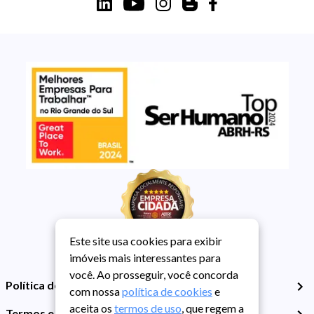
Este site usa cookies para exibir
imóveis mais interessantes para
você. Ao prosseguir, você concorda
Política de Privacidade
com nossa
política de cookies
e
aceita os
termos de uso
, que regem a
Termos e Condições de Uso