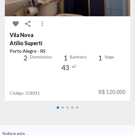
Vila Nova
Atílio Superti
Porto Alegre - RS
2
1
1
Dormitórios
Banheiro
Vaga
43
m²
R$ 120.000
Código:
218031
Sobre nós