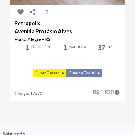
Petrópolis
Avenida Protásio Alves
Porto Alegre - RS
1
1
37
Dormitório
Banheiro
m²
Super Destaque
Guarida Exclusive
R$ 1.820
Código:
17570
Sobre nós