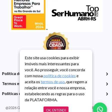
Este site usa cookies para exibir
imóveis mais interessantes para
você. Ao prosseguir, você concorda
Política de Privacidade
com nossa
política de cookies
e
aceita os
termos de uso
, que regem a
Termos e Condições de Uso
relação entre você e nossa empresa,
Políticas de Cookies
estabelecendo as regras para o uso
da PLATAFORMA.
@
2026
Guarida Imóvel. Todos os direitos reservados. CRECI RS -
OK, ENTENDI