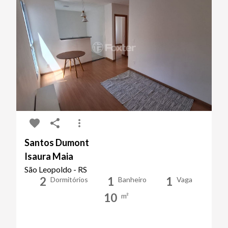
Santos Dumont
Isaura Maia
São Leopoldo - RS
2
1
1
Dormitórios
Banheiro
Vaga
10
m²