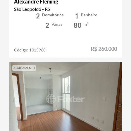
Alexandre Fleming
São Leopoldo - RS
2
1
Dormitórios
Banheiro
2
80
Vagas
m²
R$ 260.000
Código:
1015968
APARTAMENTO