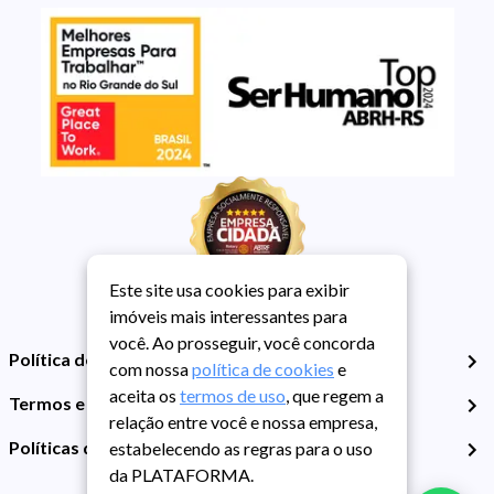
Este site usa cookies para exibir
imóveis mais interessantes para
você. Ao prosseguir, você concorda
Política de Privacidade
com nossa
política de cookies
e
aceita os
termos de uso
, que regem a
Termos e Condições de Uso
relação entre você e nossa empresa,
Políticas de Cookies
estabelecendo as regras para o uso
da PLATAFORMA.