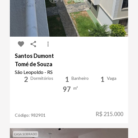
Santos Dumont
Tomé de Souza
São Leopoldo - RS
2
1
1
Dormitórios
Banheiro
Vaga
97
m²
R$ 215.000
Código:
982901
CASA SOBRADO