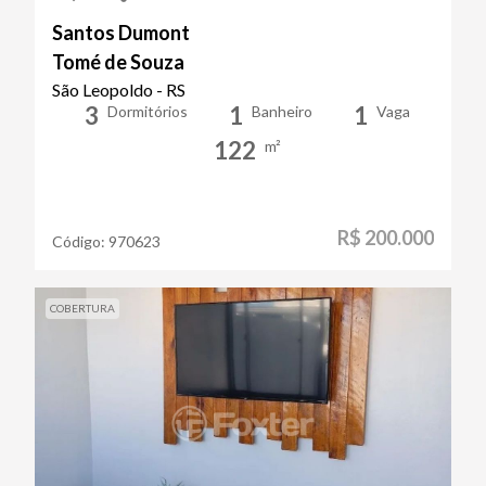
Santos Dumont
Tomé de Souza
São Leopoldo - RS
3
1
1
Dormitórios
Banheiro
Vaga
122
m²
R$ 200.000
Código:
970623
COBERTURA