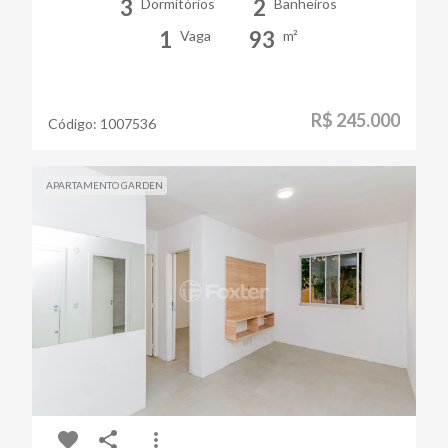
3
2
Dormitórios
Banheiros
1
93
Vaga
m²
R$ 245.000
Código:
1007536
APARTAMENTO GARDEN