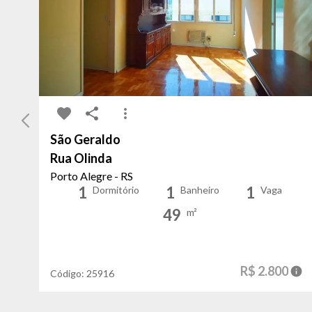
São Geraldo
Rua Olinda
Porto Alegre - RS
1
1
1
Dormitório
Banheiro
Vaga
49
m²
R$ 2.800
Código:
25916