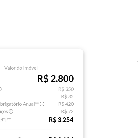
Valor do Imóvel
R$ 2.800
R$ 350
R$ 32
brigatório Anual**
R$ 420
iços
R$ 72
R$ 3.254
el*|**