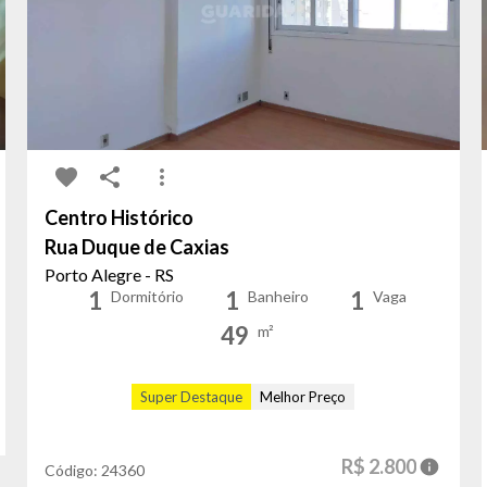
Centro Histórico
Rua Duque de Caxias
Porto Alegre - RS
1
1
1
Dormitório
Banheiro
Vaga
49
m²
Super Destaque
Melhor Preço
R$ 2.800
Código:
24360