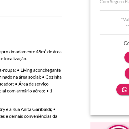
Com Seguro Fi
*Val
*
Co
 aproximadamente 49m² de área
e localização.
a-roupa; • Living aconchegante
minado na área social; • Cozinha
ficador; • Área de serviço
ial com armário aéreo; • 1
y e à Rua Anita Garibaldi; •
tes e demais conveniências da