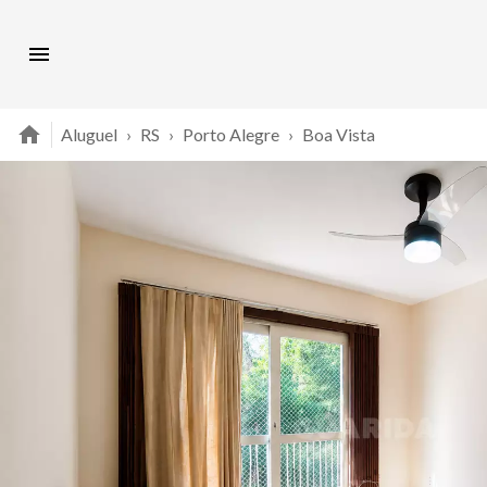
Aluguel
›
RS
›
Porto Alegre
›
Boa Vista