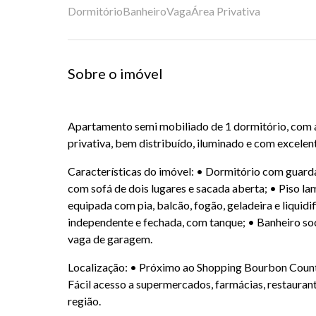
Dormitório
Banheiro
Vaga
Área Privativa
Sobre o imóvel
Apartamento semi mobiliado de 1 dormitório, com
privativa, bem distribuído, iluminado e com excelent
Características do imóvel: • Dormitório com guard
com sofá de dois lugares e sacada aberta; • Piso la
equipada com pia, balcão, fogão, geladeira e liquidi
independente e fechada, com tanque; • Banheiro soc
vaga de garagem.
Localização: • Próximo ao Shopping Bourbon Countr
Fácil acesso a supermercados, farmácias, restauran
região.