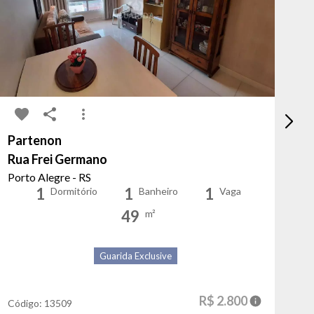
Partenon
Sã
Rua Frei Germano
Av
Porto Alegre - RS
Po
1
1
1
Dormitório
Banheiro
Vaga
49
m²
Guarida Exclusive
R$ 2.800
Código:
13509
Có