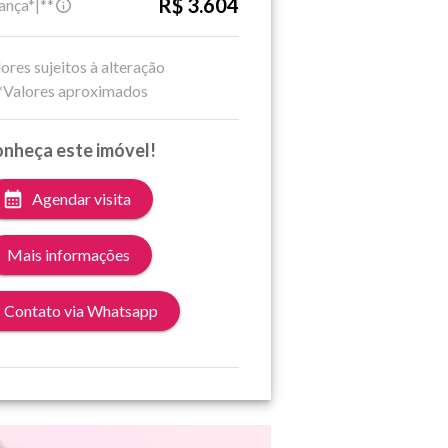
R$ 3.604
ança*|**
ores sujeitos à alteração
*Valores aproximados
nheça este imóvel!
Agendar visita
Mais informações
Contato via Whatsapp