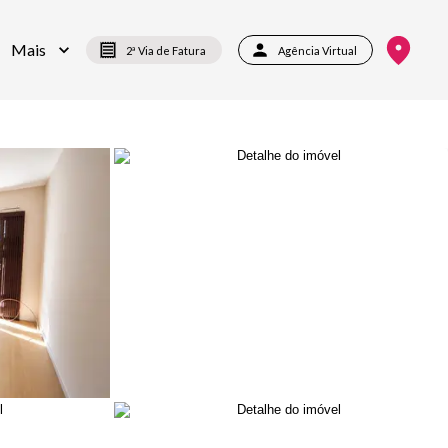
Mais
2ª Via de Fatura
Agência Virtual