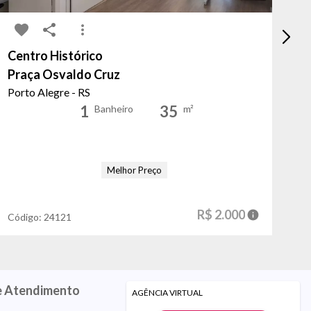
Centro Histórico
Hi
Praça Osvaldo Cruz
Ru
Porto Alegre - RS
Po
1
35
Banheiro
m²
Melhor Preço
Có
R$ 2.000
Código:
24121
e Atendimento
AGÊNCIA VIRTUAL