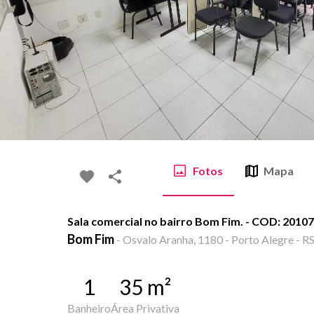
Fotos
Mapa
Sala comercial no bairro Bom Fim. - COD: 20107
Bom Fim
-
Osvalo Aranha, 1180 - Porto Alegre - R
1
35
m²
Banheiro
Área Privativa