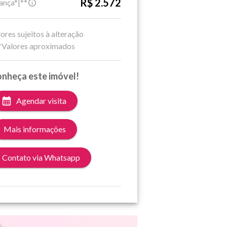
R$ 2.572
ança*|**
ores sujeitos à alteração
*Valores aproximados
nheça este imóvel!
Agendar visita
Mais informações
Contato via Whatsapp