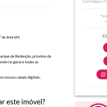
Com Seguro Fi
*Val
*
Co
de área útil.
parque de Redenção, próximo da
comércio geral e todas as
s nossos canais digitais,
ar este imóvel?