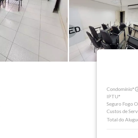
Condomínio*
IPTU*
Seguro Fogo O
S
Custos de Serv
Total do Alugu