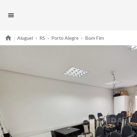
Aluguel
›
RS
›
Porto Alegre
›
Bom Fim