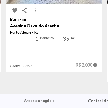
Bom Fim
Avenida Osvaldo Aranha
Porto Alegre - RS
1
35
Banheiro
m²
R$ 2.000
Código:
22952
Áreas de negócio
Central d