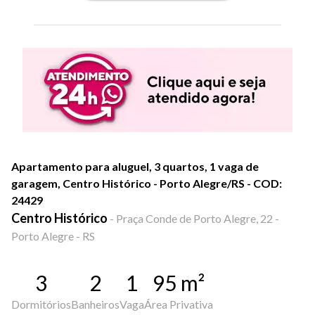
Apartamento para aluguel, 3 quartos, 1 vaga de
garagem, Centro Histórico - Porto Alegre/RS - COD:
24429
Centro Histórico
-
Praça Conde de Porto Alegre, 22 -
Porto Alegre - RS
3
2
1
95
m²
Dormitórios
Banheiros
Vaga
Área Privativa