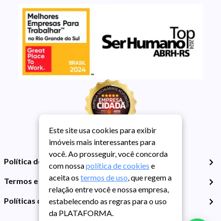
Este site usa cookies para exibir
imóveis mais interessantes para
você. Ao prosseguir, você concorda
Política de Privacidade
com nossa
política de cookies
e
aceita os
termos de uso
, que regem a
Termos e Condições de Uso
relação entre você e nossa empresa,
Políticas de Cookies
estabelecendo as regras para o uso
da PLATAFORMA.