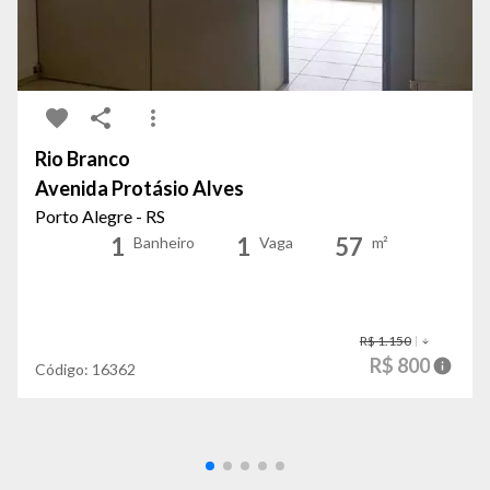
Rio Branco
Avenida Protásio Alves
Porto Alegre - RS
1
1
57
Banheiro
Vaga
m²
R$ 1.150
R$ 800
Código:
16362