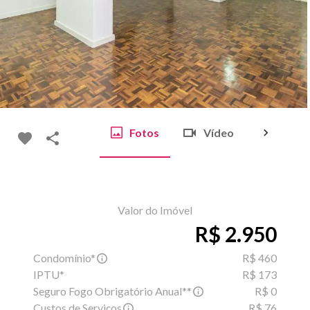
Fotos
Vídeo
Mapa
Valor do Imóvel
R$ 2.950
Condomínio*
R$ 460
IPTU*
R$ 173
Seguro Fogo Obrigatório Anual**
R$ 0
Custos de Serviços
R$ 76