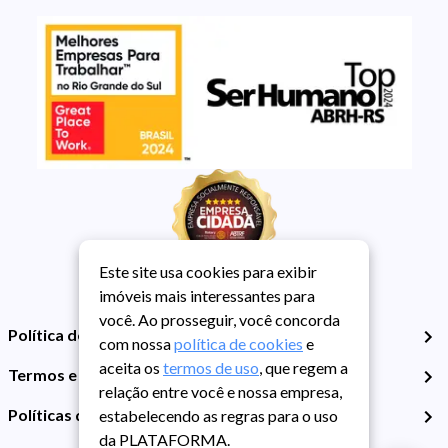
Este site usa cookies para exibir
imóveis mais interessantes para
você. Ao prosseguir, você concorda
Política de Privacidade
com nossa
política de cookies
e
aceita os
termos de uso
, que regem a
Termos e Condições de Uso
relação entre você e nossa empresa,
Políticas de Cookies
estabelecendo as regras para o uso
da PLATAFORMA.