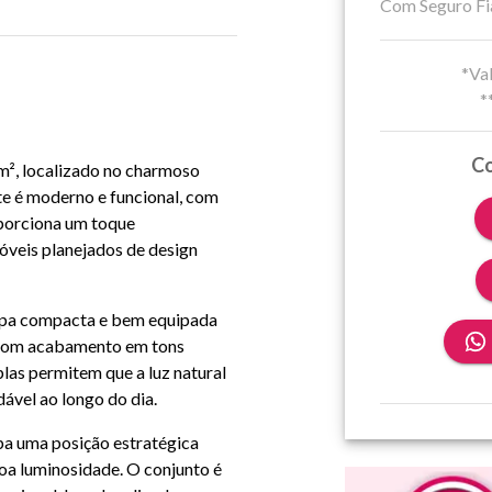
Com Seguro Fi
*Val
*
Co
², localizado no charmoso
te é moderno e funcional, com
porciona um toque
veis planejados de design
 copa compacta e bem equipada
o com acabamento em tons
mplas permitem que a luz natural
ável ao longo do dia.
pa uma posição estratégica
boa luminosidade. O conjunto é