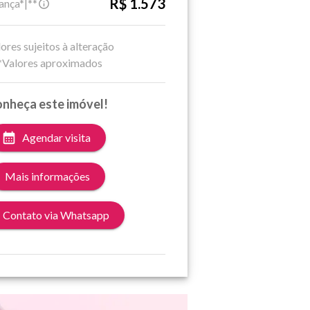
R$ 1.573
ança*|**
ores sujeitos à alteração
*Valores aproximados
nheça este imóvel!
Agendar visita
Mais informações
Contato via Whatsapp