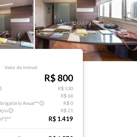
Valor do Imóvel
R$ 800
R$ 530
R$ 68
brigatório Anual**
R$ 0
iços
R$ 21
R$ 1.419
el*|**