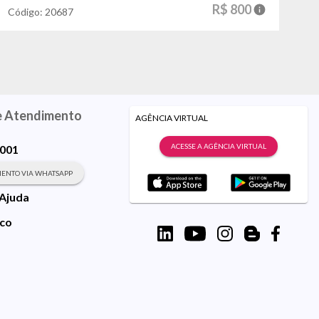
R$ 800
Código:
20687
Có
e Atendimento
AGÊNCIA VIRTUAL
ACESSE A AGÊNCIA VIRTUAL
9001
ENTO VIA WHATSAPP
 Ajuda
sco