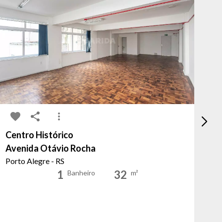
Centro Histórico
Au
Avenida Otávio Rocha
C
Porto Alegre - RS
Po
1
32
Banheiro
m²