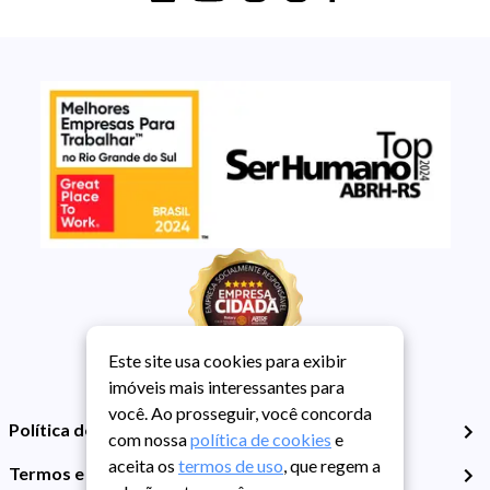
Este site usa cookies para exibir
imóveis mais interessantes para
você. Ao prosseguir, você concorda
Política de Privacidade
com nossa
política de cookies
e
aceita os
termos de uso
, que regem a
Termos e Condições de Uso