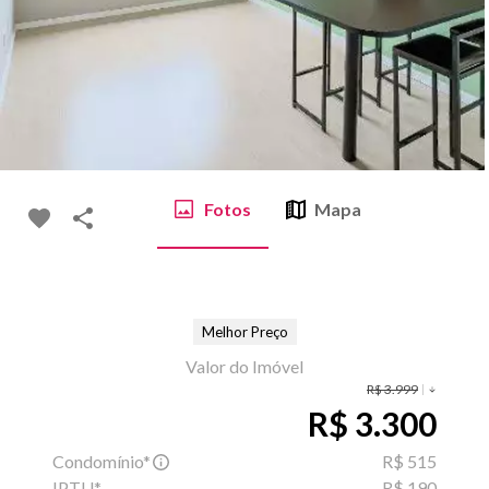
Fotos
Mapa
Melhor Preço
Valor do Imóvel
R$ 3.999
R$ 3.300
Condomínio*
R$ 515
IPTU*
R$ 190