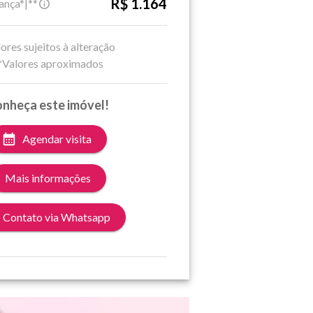
R$ 1.164
ança*|**
ores sujeitos à alteração
*Valores aproximados
nheça este imóvel!
Agendar visita
Mais informações
Contato via Whatsapp