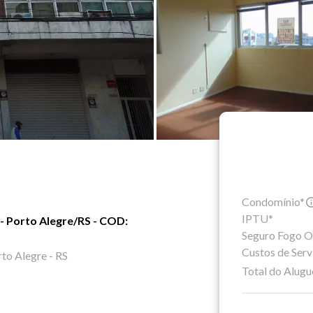
Condomínio*
IPTU*
 - Porto Alegre/RS - COD:
Seguro Fogo O
Custos de Serv
to Alegre - RS
Total do Alugu