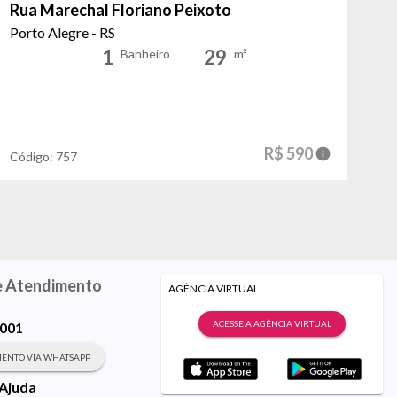
Rua Marechal Floriano Peixoto
Ru
Porto Alegre - RS
Po
1
29
Banheiro
m²
R$ 590
Código:
757
Có
e Atendimento
AGÊNCIA VIRTUAL
ACESSE A AGÊNCIA VIRTUAL
9001
ENTO VIA WHATSAPP
 Ajuda