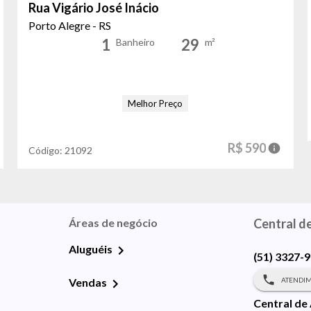
Rua Vigário José Inácio
Porto Alegre - RS
1
29
Banheiro
m²
Melhor Preço
R$ 590
Código:
21092
Áreas de negócio
Central d
Aluguéis
(51) 3327-
ATENDIM
Vendas
Central de