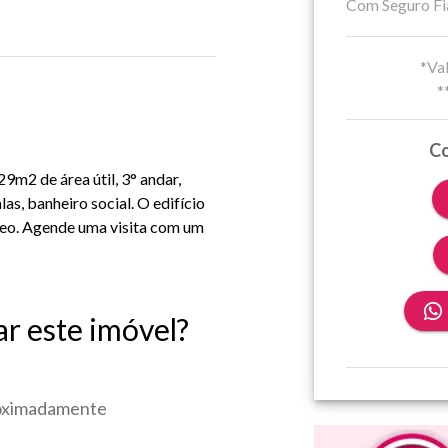
Com Seguro Fi
*Val
*
Co
9m2 de área útil, 3° andar,
alas, banheiro social. O edifício
teo. Agende uma visita com um
ar este imóvel?
roximadamente