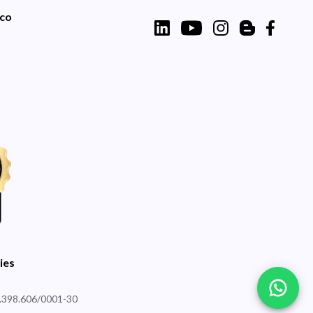
sco
ies
89.398.606/0001-30