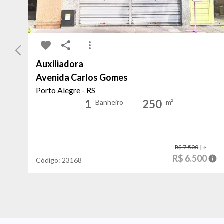
Auxiliadora
Avenida Carlos Gomes
Porto Alegre - RS
1
250
Banheiro
m²
R$ 7.500
R$ 6.500
Código:
23168