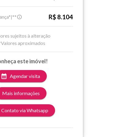
R$ 8.104
ança*|**
ores sujeitos à alteração
*Valores aproximados
nheça este imóvel!
Agendar visita
Mais informações
Contato via Whatsapp