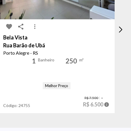
Bela Vista
Mo
Rua Barão de Ubá
Pr
Porto Alegre - RS
Po
1
250
Banheiro
m²
Melhor Preço
R$ 7.500
R$ 6.500
Código:
24755
Có