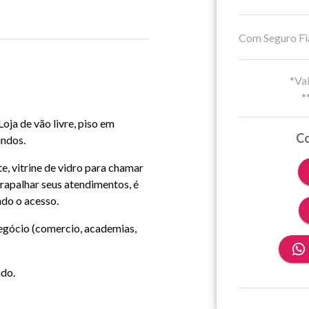
Com Seguro Fi
*Val
*
oja de vão livre, piso em
Co
undos.
e, vitrine de vidro para chamar
trapalhar seus atendimentos, é
ndo o acesso.
negócio (comercio, academias,
ndo.