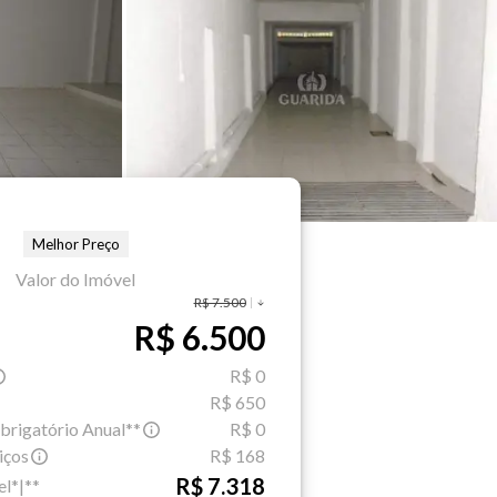
Melhor Preço
Valor do Imóvel
R$ 7.500
R$ 6.500
R$ 0
R$ 650
brigatório Anual**
R$ 0
iços
R$ 168
R$ 7.318
el*|**