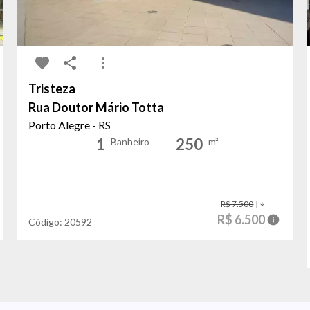
Tristeza
Rua Doutor Mário Totta
Porto Alegre - RS
1
250
Banheiro
m²
R$ 7.500
R$ 6.500
Código:
20592