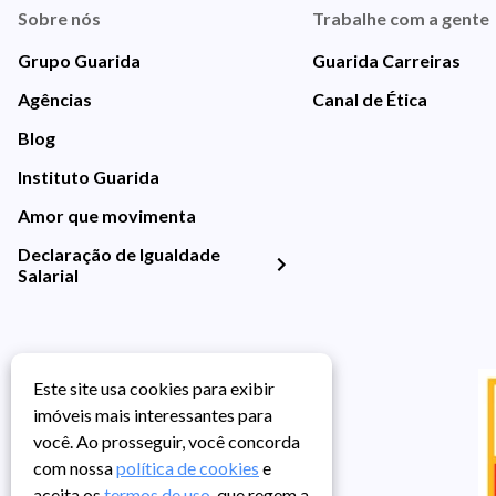
Sobre nós
Trabalhe com a gente
Grupo Guarida
Guarida Carreiras
Agências
Canal de Ética
Blog
Instituto Guarida
Amor que movimenta
Declaração de Igualdade
Salarial
Este site usa cookies para exibir
imóveis mais interessantes para
você. Ao prosseguir, você concorda
com nossa
política de cookies
e
aceita os
termos de uso
, que regem a