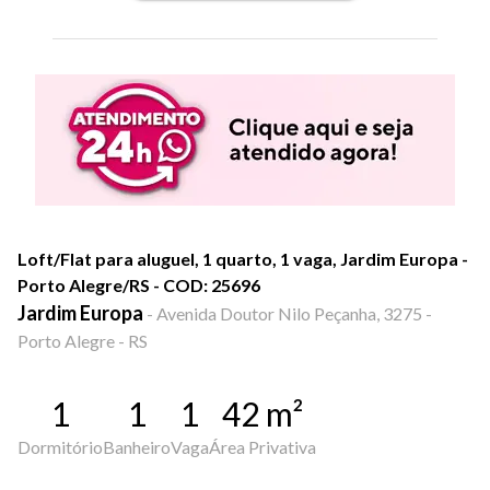
Loft/Flat para aluguel, 1 quarto, 1 vaga, Jardim Europa -
Porto Alegre/RS - COD: 25696
Jardim Europa
-
Avenida Doutor Nilo Peçanha, 3275 -
Porto Alegre - RS
1
1
1
42
m²
Dormitório
Banheiro
Vaga
Área Privativa