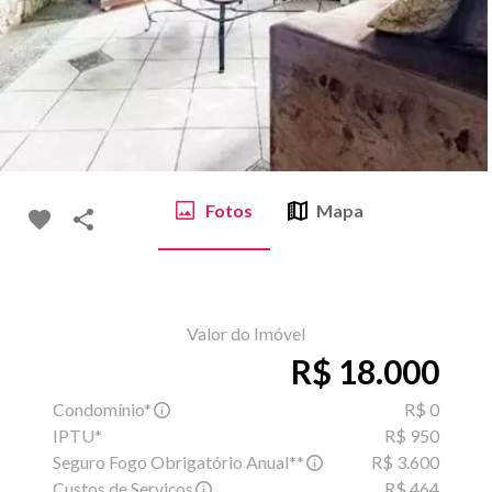
Fotos
Mapa
Valor do Imóvel
R$ 18.000
Condomínio*
R$ 0
IPTU*
R$ 950
Seguro Fogo Obrigatório Anual**
R$ 3.600
Custos de Serviços
R$ 464