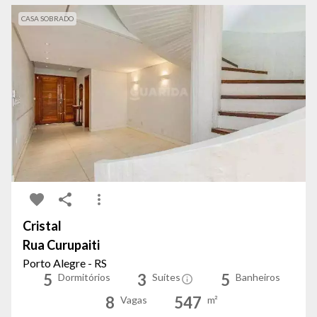
CASA SOBRADO
Cristal
Rua Curupaiti
Porto Alegre - RS
5
3
5
Dormitórios
Suítes
Banheiros
8
547
Vagas
m²