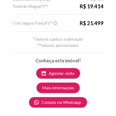
R$ 19.414
Total do Aluguel*|**
R$ 21.499
Com Seguro Fiança*|**
*Valores sujeitos à alteração
**Valores aproximados
Conheça este imóvel!
Agendar visita
Mais informações
Contato via Whatsapp