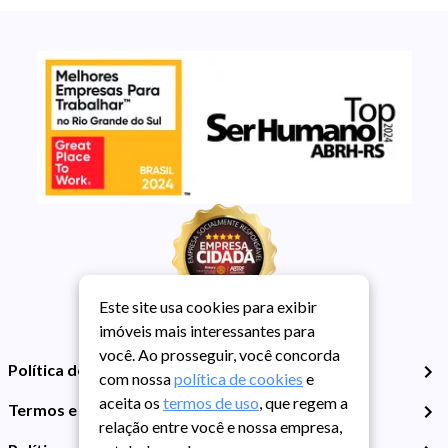
Este site usa cookies para exibir
imóveis mais interessantes para
você. Ao prosseguir, você concorda
Política de Privacidade
com nossa
política de cookies
e
aceita os
termos de uso
, que regem a
Termos e Condições de Uso
relação entre você e nossa empresa,