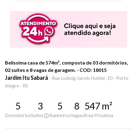
Belíssima casa de 574m², composta de 03 dormitórios,
02 suítes e 8 vagas de garagem. - COD: 18015
Jardim Itu Sabará
-
Rua Ludwig Jacob Hubler, 10 - Porto
Alegre - RS
5
3
5
8
547
m²
Dormitórios
Suítes
Banheiros
Vagas
Área Privativa