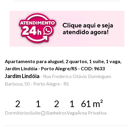
Apartamento para aluguel, 2 quartos, 1 suíte, 1 vaga,
Jardim Lindóia - Porto Alegre/RS - COD: 9633
Jardim Lindóia
-
Rua Frederico Otávio Domingues
Barbosa, 50 - Porto Alegre - RS
2
1
2
1
61
m²
Dormitórios
Suíte
Banheiros
Vaga
Área Privativa