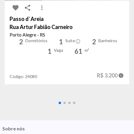
Passo d`Areia
Rua Artur Fabião Carneiro
Porto Alegre - RS
2
1
2
Dormitórios
Suíte
Banheiros
1
61
Vaga
m²
R$ 3.200
Código:
24080
Sobre nós