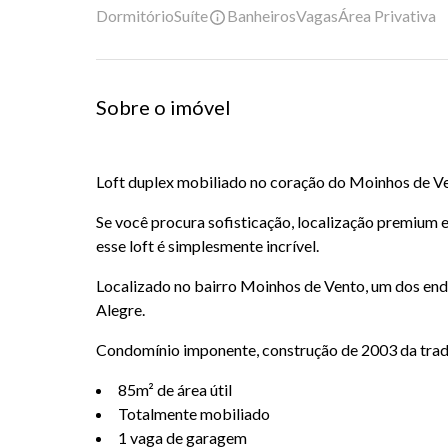
Dormitório
Suíte
Banheiros
Vagas
Área Privativa
Sobre o imóvel
Loft duplex mobiliado no coração do Moinhos de V
Se você procura sofisticação, localização premium 
esse loft é simplesmente incrível.
Localizado no bairro Moinhos de Vento, um dos end
Alegre.
Condomínio imponente, construção de 2003 da trad
85m² de área útil
Totalmente mobiliado
1 vaga de garagem