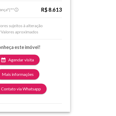
R$ 8.613
ança*|**
ores sujeitos à alteração
*Valores aproximados
nheça este imóvel!
Agendar visita
Mais informações
Contato via Whatsapp