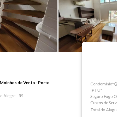
a, Moinhos de Vento - Porto
Condomínio*
IPTU*
o Alegre - RS
Seguro Fogo O
Custos de Serv
Total do Alugu