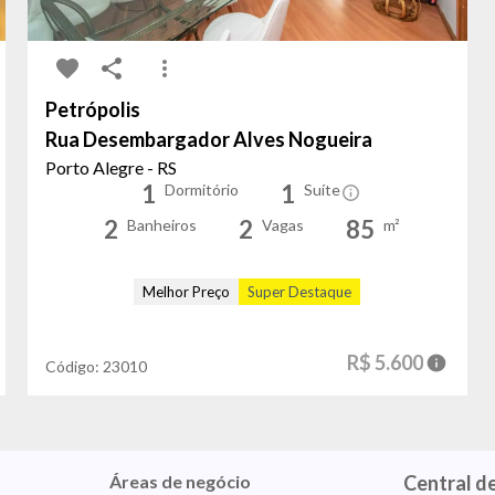
Petrópolis
Rua Desembargador Alves Nogueira
Porto Alegre - RS
1
1
Dormitório
Suíte
2
2
85
Banheiros
Vagas
m²
Melhor Preço
Super Destaque
R$ 5.600
Código:
23010
Áreas de negócio
Central d