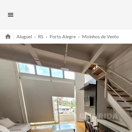
Aluguel
›
RS
›
Porto Alegre
›
Moinhos de Vento