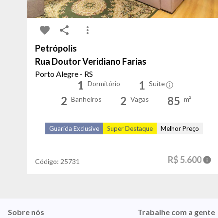
Petrópolis
Rua Doutor Veridiano Farias
Porto Alegre - RS
1
1
Dormitório
Suíte
2
2
85
Banheiros
Vagas
m²
Guarida Exclusive
Super Destaque
Melhor Preço
R$ 5.600
Código:
25731
Sobre nós
Trabalhe com a gente