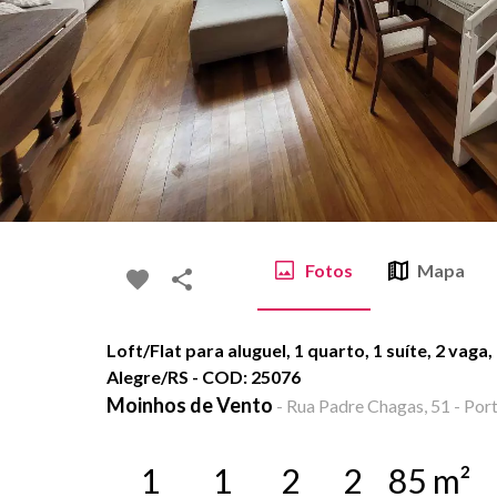
Fotos
Mapa
Loft/Flat para aluguel, 1 quarto, 1 suíte, 2 vag
Alegre/RS - COD: 25076
Moinhos de Vento
-
Rua Padre Chagas, 51 - Port
1
1
2
2
85
m²