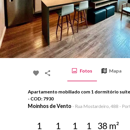
Fotos
Mapa
Apartamento mobiliado com 1 dormitório suíte
- COD: 7930
Moinhos de Vento
-
Rua Mostardeiro, 488 - Port
1
1
1
1
38
m²