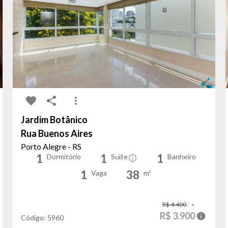
Jardim Botânico
Rua Buenos Aires
Porto Alegre - RS
1
1
1
Dormitório
Suíte
Banheiro
1
38
Vaga
m²
R$ 4.400
R$ 3.900
Código:
5960