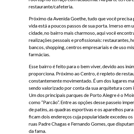
restaurante/cafeteria.
Próximo da Avenida Goethe, tudo que você precisa 
vida está a poucos passos de sua porta. Imerso em 
cidade, no bairro mais charmoso, aqui você encontr
realizações pessoais e profissionais: restaurantes, h
bancos, shopping, centros empresariais e de uso misto
farmácias.
Esse bairro é feito para o bem viver, devido aos in
proporciona. Próximo ao Centro, é repleto de restaur
constantemente movimentado. É um dos lugares mai
sendo valorizado por conta da sua arquitetura com 
Um dos principais parques de Porto Alegre é o Moi
como “Parcão”. Entre as opções desse passeio imperd
de patins, as quadras esportivas e os aparelhos para
ficam dois endereços cuja popularidade excedeu os l
ruas Padre Chagas e Fernando Gomes, que disputam 
da fama.