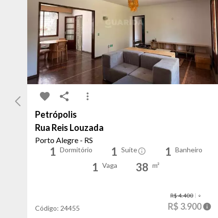
Petrópolis
Rua Reis Louzada
Porto Alegre - RS
1
1
1
Dormitório
Suíte
Banheiro
1
38
Vaga
m²
R$ 4.400
R$ 3.900
Código:
24455