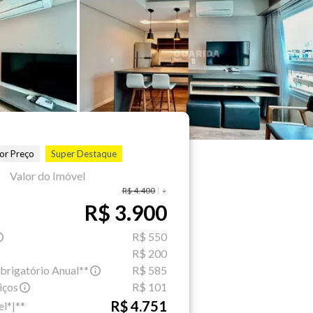
or Preço
Super Destaque
Valor do Imóvel
R$ 4.400
R$ 3.900
R$ 550
R$ 200
brigatório Anual**
R$ 585
iços
R$ 101
R$ 4.751
el*|**