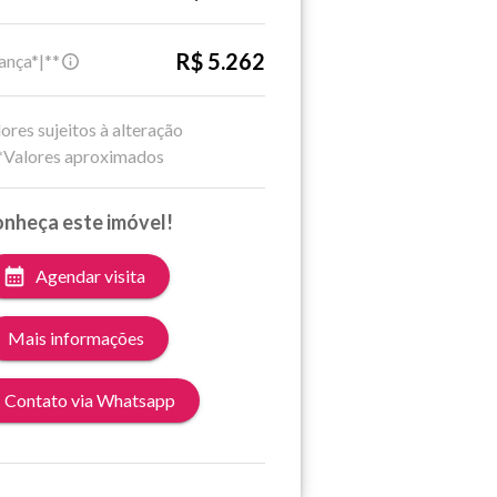
R$ 5.262
ança*|**
ores sujeitos à alteração
*Valores aproximados
nheça este imóvel!
Agendar visita
Mais informações
Contato via Whatsapp