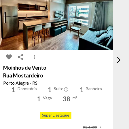
Moinhos de Vento
Hí
Rua Mostardeiro
Ru
Porto Alegre - RS
Po
1
1
1
Dormitório
Suíte
Banheiro
1
38
Vaga
m²
Super Destaque
Có
R$ 4.400