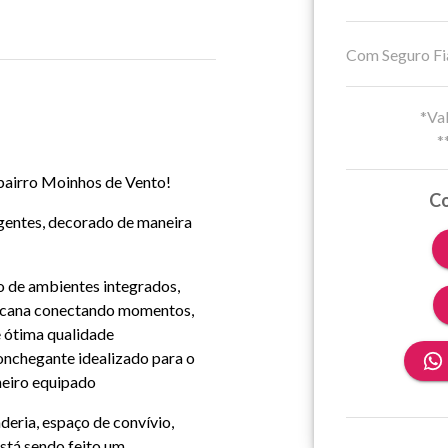
Com Seguro Fi
*Val
*
bairro Moinhos de Vento!
Co
igentes, decorado de maneira
 de ambientes integrados,
ricana conectando momentos,
e ótima qualidade
onchegante idealizado para o
heiro equipado
deria, espaço de convívio,
stá sendo feito um