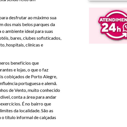
para desfrutar ao máximo sua
um dos mais belos parques da
a o ambiente ideal para suas
otéis, bares, clubes sofisticados,
, hospitais, clínicas e
úmeros benefícios que
antes e lojas, o que o faz
s cobiçados de Porto Alegre,
influência portuguesa e alemã.
nhos de Vento, muito conhecido
ível, conta a área para andar
 exercícios. É no bairro que
imites da localidade. São as
o título informal de calçadas