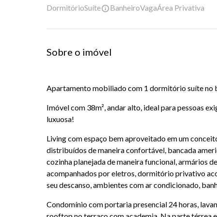
Dormitório
Suíte
Banheiro
Vaga
Área Privativa
Sobre o imóvel
Apartamento mobiliado com 1 dormitório suíte no 
Imóvel com 38m², andar alto, ideal para pessoas ex
luxuosa!
Living com espaço bem aproveitado em um conceito
distribuídos de maneira confortável, bancada ame
cozinha planejada de maneira funcional, armários d
acompanhados por eletros, dormitório privativo ac
seu descanso, ambientes com ar condicionado, ban
Condomínio com portaria presencial 24 horas, lavan
rooftop no terraço com academia. Na parte térrea e