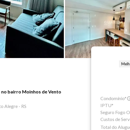
Melh
 no bairro Moinhos de Vento
Condomínio*
IPTU*
o Alegre - RS
Seguro Fogo O
Custos de Serv
Total do Alugu