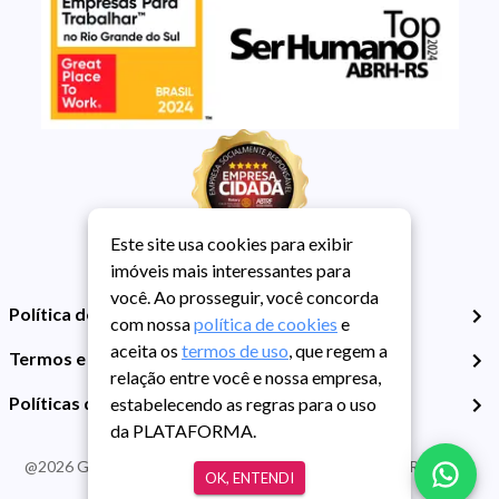
Este site usa cookies para exibir
imóveis mais interessantes para
você. Ao prosseguir, você concorda
Política de Privacidade
com nossa
política de cookies
e
aceita os
termos de uso
, que regem a
Termos e Condições de Uso
relação entre você e nossa empresa,
Políticas de Cookies
estabelecendo as regras para o uso
da PLATAFORMA.
@
2026
Guarida Imóvel. Todos os direitos reservados. CRECI RS -
OK, ENTENDI
413J | CNPJ Guarida: 89.398.606/0001-30