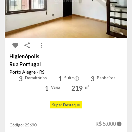
Higienópolis
Rua Portugal
Porto Alegre - RS
3
1
3
Dormitórios
Suíte
Banheiros
1
219
Vaga
m²
Super Destaque
R$ 5.000
Código:
25690