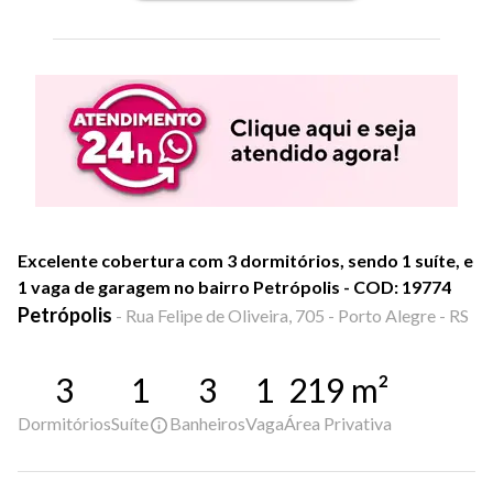
Excelente cobertura com 3 dormitórios, sendo 1 suíte, e
1 vaga de garagem no bairro Petrópolis - COD: 19774
Petrópolis
-
Rua Felipe de Oliveira, 705 - Porto Alegre - RS
3
1
3
1
219
m²
Dormitórios
Suíte
Banheiros
Vaga
Área Privativa