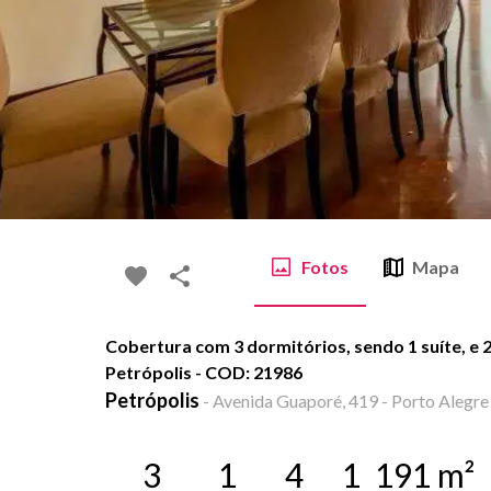
Fotos
Mapa
Cobertura com 3 dormitórios, sendo 1 suíte, e 
Petrópolis - COD: 21986
Petrópolis
-
Avenida Guaporé, 419 - Porto Alegre 
3
1
4
1
191
m²