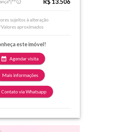
R$ 13.506
ança*|**
ores sujeitos à alteração
*Valores aproximados
nheça este imóvel!
Agendar visita
Mais informações
Contato via Whatsapp