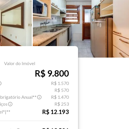
Valor do Imóvel
R$ 9.800
R$ 1.570
R$ 570
brigatório Anual**
R$ 1.470
iços
R$ 253
R$ 12.193
el*|**