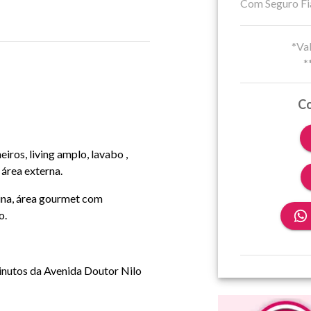
Com Seguro Fi
*Val
*
Co
iros, living amplo, lavabo ,
 área externa.
ina, área gourmet com
o.
inutos da Avenida Doutor Nilo