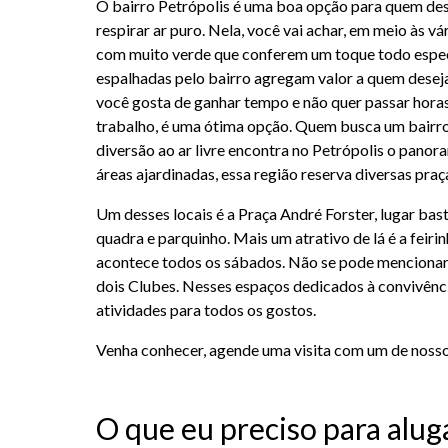
O bairro Petrópolis é uma boa opção para quem dese
respirar ar puro. Nela, você vai achar, em meio às vá
com muito verde que conferem um toque todo especia
espalhadas pelo bairro agregam valor a quem deseja 
você gosta de ganhar tempo e não quer passar horas
trabalho, é uma ótima opção. Quem busca um bairro
diversão ao ar livre encontra no Petrópolis o panor
áreas ajardinadas, essa região reserva diversas pra
Um desses locais é a Praça André Forster, lugar ba
quadra e parquinho. Mais um atrativo de lá é a feir
acontece todos os sábados. Não se pode mencionar o
dois Clubes. Nesses espaços dedicados à convivência
atividades para todos os gostos.
Venha conhecer, agende uma visita com um de nosso
O que eu preciso para alug