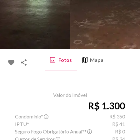
Fotos
Mapa
Valor do Imóvel
R$ 1.300
Condomínio*
R$ 350
IPTU*
R$ 41
Seguro Fogo Obrigatório Anual**
R$ 0
Custos de Serviços
R$ 34