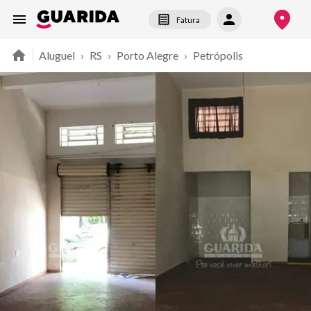
Fatura
Aluguel
›
RS
›
Porto Alegre
›
Petrópolis